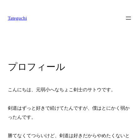
内
容
Tateguchi
を
ス
キ
ッ
プ
プロフィール
こんにちは、元弱小へなちょこ剣士のサトウです。
剣道はずっと好きで続けてたんですが、僕はとにかく弱か
ったんです。
勝てなくてつらいけど、剣道は好きだからやめたくないと